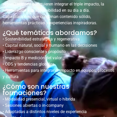
organizaciones que quieren integrar el triple impacto, la
regeneración y la sostenibilidad en su día a día.
Capacitaciones que combinan contenido sólido,
herramientas prácticas y experiencias inspiradoras.
¿Qué temáticas abordamos?
• Sostenibilidad estratégica y regenerativa
• Capital natural, social y humano en las decisiones
• Liderazgo consciente y propósito
• Impacto B y medición del valor
• ODS y tendencias globales
• Herramientas para integrar el impacto en equipos, procesos
y cultura
¿Cómo son nuestras
formaciones?
• Modalidad presencial, virtual o híbrida
• Sesiones abiertas o in-company
• Adaptadas a distintos niveles de experiencia